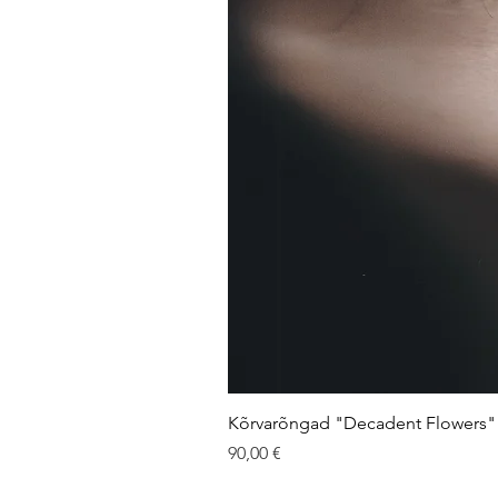
Kõrvarõngad "Decadent Flowers" 
Price
90,00 €